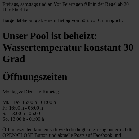
Freitags, samstags und an Vor-Feiertagen fällt in der Regel ab 20
Uhr Eintritt an.
Bargeldabhebung ab einem Betrag von 50 € vor Ort möglich.
Unser Pool ist beheizt:
Wassertemperatur konstant 30
Grad
Öffnungszeiten
Montag & Dienstag Ruhetag
Mi. -
Do
. 16:00 h - 0
1
:00 h
Fr
. 1
6
:00 h - 0
5
:00 h
Sa
. 1
3
:00 h - 0
5
:00 h
So. 13:00 h - 01:00 h
Öffnungszeiten können sich wetterbedingt kurzfristig ändern - bitte
OPEN/CLOSE Button und aktuelle Posts auf Facebook und