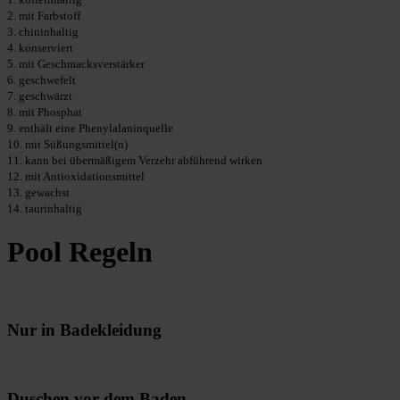
2. mit Farbstoff
3. chininhaltig
4. konserviert
5. mit Geschmacksverstärker
6. geschwefelt
7. geschwärzt
8. mit Phosphat
9. enthält eine Phenylalaninquelle
10. mit Süßungsmittel(n)
11. kann bei übermäßigem Verzehr abführend wirken
12. mit Antioxidationsmittel
13. gewachst
14. taurinhaltig
Pool Regeln
Nur in Badekleidung
Duschen vor dem Baden