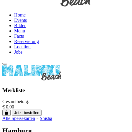
Home
Events
Bilder
Menu
Facts
Reservierung
Location
Jobs
Merkliste
Gesamtbetrag:
€ 0,00
Jetzt bestellen
Alle Speisekarten
»
Shisha
Hamburg