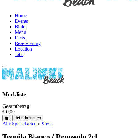
Home
Events
Bilder
Menu
Facts
Reservierung
Location
Jobs
Merkliste
Gesamtbetrag:
€ 0,00
Jetzt bestellen
Alle Speisekarten
»
Shots
Tequila Blanco / Reposado 2cl.