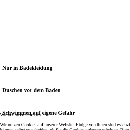
Nur in Badekleidung
Duschen vor dem Baden
Schwimmen auf eigene Gefahr
Wir benutzen Cookies
Wir nutzen Cookies auf unserer Website. Einige von ihnen sind essenzi
können selbst entscheiden, ob Sie die Cookies zulassen möchten. Bitte