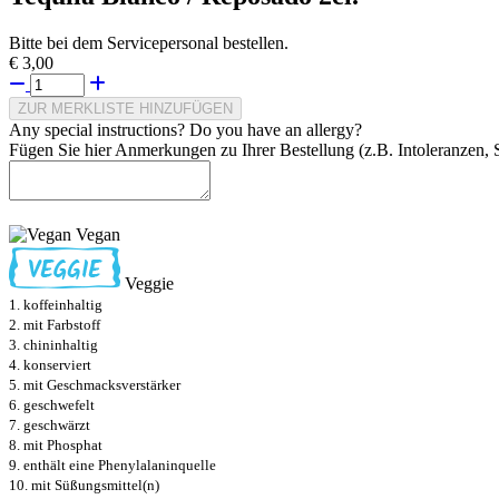
Bitte bei dem Servicepersonal bestellen.
€ 3,00
ZUR MERKLISTE HINZUFÜGEN
Any special instructions? Do you have an allergy?
Fügen Sie hier Anmerkungen zu Ihrer Bestellung (z.B. Intoleranzen, S
Vegan
Veggie
1. koffeinhaltig
2. mit Farbstoff
3. chininhaltig
4. konserviert
5. mit Geschmacksverstärker
6. geschwefelt
7. geschwärzt
8. mit Phosphat
9. enthält eine Phenylalaninquelle
10. mit Süßungsmittel(n)