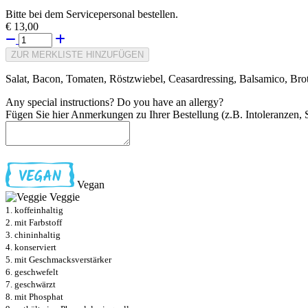
Bitte bei dem Servicepersonal bestellen.
€ 13,00
ZUR MERKLISTE HINZUFÜGEN
Salat, Bacon, Tomaten, Röstzwiebel, Ceasardressing, Balsamico, Bro
Any special instructions? Do you have an allergy?
Fügen Sie hier Anmerkungen zu Ihrer Bestellung (z.B. Intoleranzen, S
Vegan
Veggie
1. koffeinhaltig
2. mit Farbstoff
3. chininhaltig
4. konserviert
5. mit Geschmacksverstärker
6. geschwefelt
7. geschwärzt
8. mit Phosphat