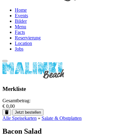
Home
Events
Bilder
Menu
Facts
Reservierung
Location
Jobs
Merkliste
Gesamtbetrag:
€ 0,00
Jetzt bestellen
Alle Speisekarten
»
Salate & Obstplatten
Bacon Salad