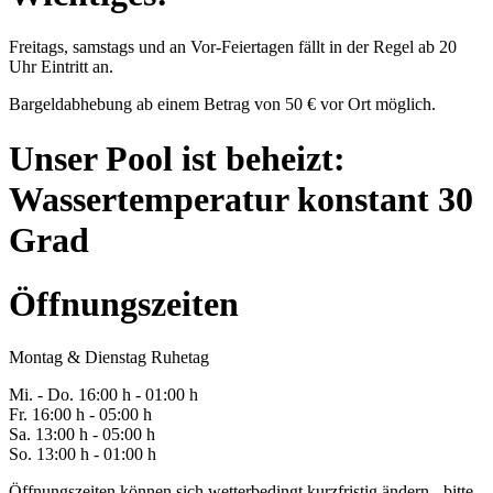
Freitags, samstags und an Vor-Feiertagen fällt in der Regel ab 20
Uhr Eintritt an.
Bargeldabhebung ab einem Betrag von 50 € vor Ort möglich.
Unser Pool ist beheizt:
Wassertemperatur konstant 30
Grad
Öffnungszeiten
Montag & Dienstag Ruhetag
Mi. -
Do
. 16:00 h - 0
1
:00 h
Fr
. 1
6
:00 h - 0
5
:00 h
Sa
. 1
3
:00 h - 0
5
:00 h
So. 13:00 h - 01:00 h
Öffnungszeiten können sich wetterbedingt kurzfristig ändern - bitte