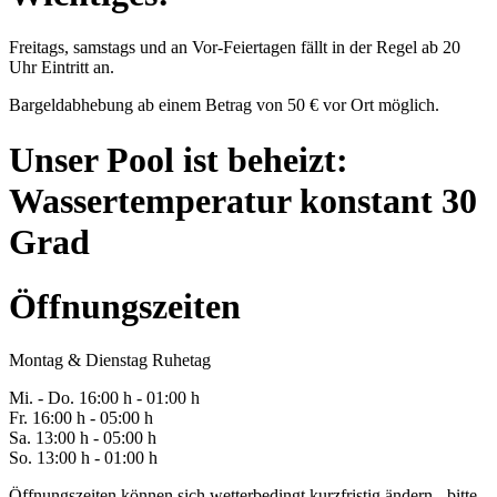
Freitags, samstags und an Vor-Feiertagen fällt in der Regel ab 20
Uhr Eintritt an.
Bargeldabhebung ab einem Betrag von 50 € vor Ort möglich.
Unser Pool ist beheizt:
Wassertemperatur konstant 30
Grad
Öffnungszeiten
Montag & Dienstag Ruhetag
Mi. -
Do
. 16:00 h - 0
1
:00 h
Fr
. 1
6
:00 h - 0
5
:00 h
Sa
. 1
3
:00 h - 0
5
:00 h
So. 13:00 h - 01:00 h
Öffnungszeiten können sich wetterbedingt kurzfristig ändern - bitte