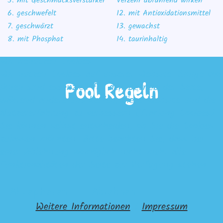
5. mit Geschmacksverstärker
Verzehr abführend wirken
6. geschwefelt
12. mit Antioxidationsmittel
7. geschwärzt
13. gewachst
8. mit Phosphat
14. taurinhaltig
Wir benutzen Cookies
Wir nutzen Cookies auf unserer Website. Einige von
Pool Regeln
ihnen sind essenziell für den Betrieb der Seite,
während andere uns helfen, diese Website und die
Nutzererfahrung zu verbessern (Tracking Cookies).
Sie können selbst entscheiden, ob Sie die Cookies
zulassen möchten. Bitte beachten Sie, dass bei
einer Ablehnung womöglich nicht mehr alle
Funktionalitäten der Seite zur Verfügung stehen.
Akzeptieren
Ablehnen
Weitere Informationen
|
Impressum