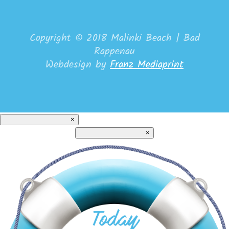
Copyright © 2018 Malinki Beach | Bad
Rappenau
Webdesign by
Franz Mediaprint
×
×