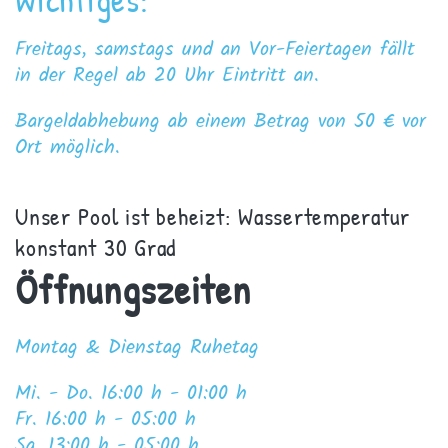
Wichtiges:
Freitags, samstags und an Vor-Feiertagen fällt
in der Regel ab 20 Uhr Eintritt an.
Bargeldabhebung ab einem Betrag von 50 € vor
Ort möglich.
Unser Pool ist beheizt: Wassertemperatur
konstant 30 Grad
Öffnungszeiten
Montag & Dienstag Ruhetag
Mi. -
Do
. 16:00 h - 0
1
:00 h
Fr
. 1
6
:00 h - 0
5
:00 h
Sa
. 1
3
:00 h - 0
5
:00 h