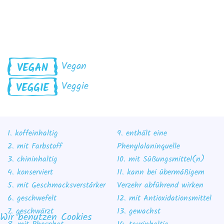
Vegan
Veggie
1. koffeinhaltig
9. enthält eine
2. mit Farbstoff
Phenylalaninquelle
3. chininhaltig
10. mit Süßungsmittel(n)
4. konserviert
11. kann bei übermäßigem
5. mit Geschmacksverstärker
Verzehr abführend wirken
6. geschwefelt
12. mit Antioxidationsmittel
7. geschwärzt
13. gewachst
Wir benutzen Cookies