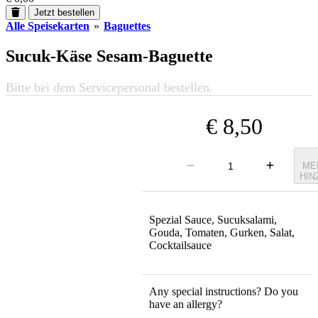
Jetzt bestellen
Alle Speisekarten
»
Baguettes
Sucuk-Käse Sesam-Baguette
Bitte bei dem Servicepersonal bestellen.
€ 8,50
ME
HIN
Spezial Sauce, Sucuksalami,
Gouda, Tomaten, Gurken, Salat,
Cocktailsauce
Any special instructions? Do you
have an allergy?