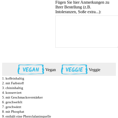
Fügen Sie hier Anmerkungen zu
Ihrer Bestellung (z.B.
Intoleranzen, Soße extra...):
Vegan
Veggie
1. koffeinhaltig
2. mit Farbstoff
3. chininhaltig
4. konserviert
5. mit Geschmacksverstärker
6. geschwefelt
7. geschwärzt
8. mit Phosphat
9. enthält eine Phenylalaninquelle