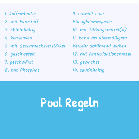
1. koffeinhaltig
9. enthält eine
2. mit Farbstoff
Phenylalaninquelle
3. chininhaltig
10. mit Süßungsmittel(n)
4. konserviert
11. kann bei übermäßigem
5. mit Geschmacksverstärker
Verzehr abführend wirken
6. geschwefelt
12. mit Antioxidationsmittel
7. geschwärzt
13. gewachst
8. mit Phosphat
14. taurinhaltig
Pool Regeln
Wir benutzen Cookies
Wir nutzen Cookies auf unserer Website. Einige von
ihnen sind essenziell für den Betrieb der Seite,
während andere uns helfen, diese Website und die
Nutzererfahrung zu verbessern (Tracking Cookies).