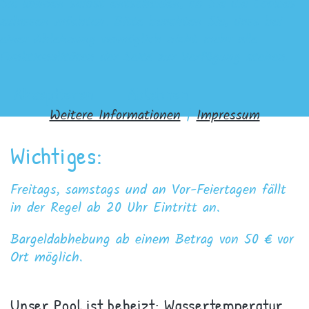
Sie können selbst entscheiden, ob Sie die Cookies
zulassen möchten. Bitte beachten Sie, dass bei
einer Ablehnung womöglich nicht mehr alle
Funktionalitäten der Seite zur Verfügung stehen.
Akzeptieren
Ablehnen
Weitere Informationen
|
Impressum
Wichtiges:
Freitags, samstags und an Vor-Feiertagen fällt
in der Regel ab 20 Uhr Eintritt an.
Bargeldabhebung ab einem Betrag von 50 € vor
Ort möglich.
Unser Pool ist beheizt: Wassertemperatur